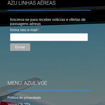
AZU LINHAS AÉREAS
Inscreva-se para receber noticias e ofertas de
passagens aéreas
*
Insira seu e-mail
MENU: AZUL VOE
Política de privacidade
'primary')); */?>